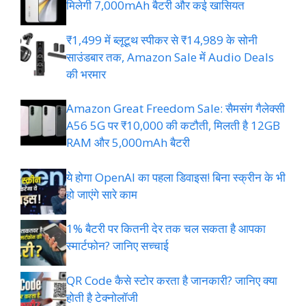
मिलेगी 7,000mAh बैटरी और कई खासियत
₹1,499 में ब्लूटूथ स्पीकर से ₹14,989 के सोनी
साउंडबार तक, Amazon Sale में Audio Deals
की भरमार
Amazon Great Freedom Sale: सैमसंग गैलेक्सी
A56 5G पर ₹10,000 की कटौती, मिलती है 12GB
RAM और 5,000mAh बैटरी
ये होगा OpenAI का पहला डिवाइस! बिना स्क्रीन के भी
हो जाएंगे सारे काम
1% बैटरी पर कितनी देर तक चल सकता है आपका
स्मार्टफोन? जानिए सच्चाई
QR Code कैसे स्टोर करता है जानकारी? जानिए क्या
होती है टेक्नोलॉजी