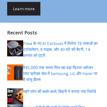
Learn more
Recent Posts
Pova के नए AI Earbuds में मिलेगा 78 भाषाओं का
ट्रांसलेशन, 8 माइक, और 40 घंटे की बैटरी, 14
अगस्त को एंट्री
₹45,000 तक सस्ता मिल रहा बड़ा फ्रिज! अमेज़न
ग्रेट फ्रीडम सेल में Samsung, LG और Haier पर
है धांसू डील्स
महंगे फोन की बल्ले-बल्ले, बिक्री ने बनाया नया रिकॉर्ड