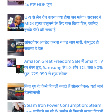
4x तक HDR जूम
UPI से लेन देन करना क्या होगा अब महंगा? सरकार ने
MDR शुल्क वसूलने के लिए पास किया बिल, जानिए
इसके पीछे की सच्चाई
सॉफ्टवेयर अपडेट करना न पड़ जाए भारी, कंप्यूटर हो
सकता है हैक
Amazon Great Freedom Sale में Smart TV
पर बंपर छूट, Samsung से LG और TCL तक 50%
छूट, ₹29,990 से शुरू कीमत
बिना धूप के कैसे बिजली बनाते हैं सोलर पैनल? यहां जानें
टेक्नोलॉजी
Steam Iron Power Consumption: Steam
Iron खरीदने जा रहे हैं? नॉर्मल से कितनी ज्यादा बिजली