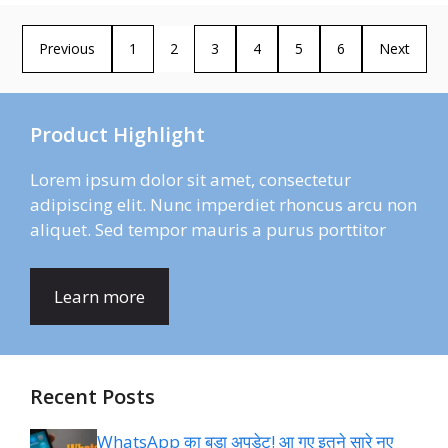
Previous
1
2
3
4
5
6
Next
Product Highlight
Lorem ipsum dolor sit amet, consectetur
adipiscing elit. Nunc imperdiet rhoncus arcu non
aliquet. Sed tempor mauris a purus porttitor
Learn more
Recent Posts
WhatsApp का बड़ा अपडेट! आ गए इतने सारे नए