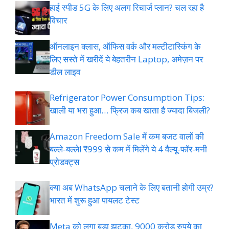
हाई स्पीड 5G के लिए अलग रिचार्ज प्लान? चल रहा है
विचार
ऑनलाइन क्लास, ऑफिस वर्क और मल्टीटास्किंग के
लिए सस्ते में खरीदें ये बेहतरीन Laptop, अमेज़न पर
डील लाइव
Refrigerator Power Consumption Tips:
खाली या भरा हुआ… फ्रिज कब खाता है ज्यादा बिजली?
Amazon Freedom Sale में कम बजट वालों की
बल्ले-बल्ले! ₹999 से कम में मिलेंगे ये 4 वैल्यू-फॉर-मनी
प्रोडक्ट्स
क्या अब WhatsApp चलाने के लिए बतानी होगी उम्र?
भारत में शुरू हुआ पायलट टेस्ट
Meta को लगा बड़ा झटका, 9000 करोड़ रुपये का