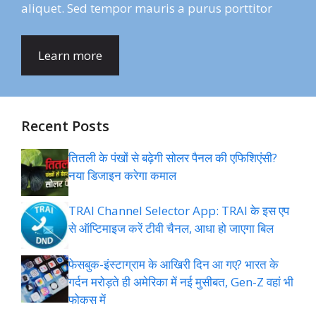
aliquet. Sed tempor mauris a purus porttitor
Learn more
Recent Posts
तितली के पंखों से बढ़ेगी सोलर पैनल की एफिशिएंसी?
नया डिजाइन करेगा कमाल
TRAI Channel Selector App: TRAI के इस एप
से ऑप्टिमाइज करें टीवी चैनल, आधा हो जाएगा बिल
फेसबुक-इंस्‍टाग्राम के आख‍िरी द‍िन आ गए? भारत के
गर्दन मरोड़ते ही अमेर‍िका में नई मुसीबत, Gen-Z वहां भी
फोकस में