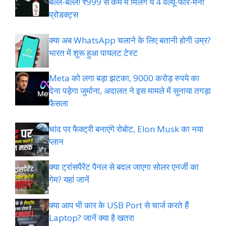
बल्ले-बल्ले! ₹999 से कम में मिलेंगे ये 4 वैल्यू-फॉर-मनी
प्रोडक्ट्स
क्या अब WhatsApp चलाने के लिए बतानी होगी उम्र?
भारत में शुरू हुआ पायलट टेस्ट
Meta को लगा बड़ा झटका, 9000 करोड़ रुपये का
देना पड़ेगा जुर्माना, अदालत ने इस मामले में सुनाया तगड़ा
फैसला
चांद पर फैक्ट्री बनाएंगे रोबोट, Elon Musk का नया
प्लान
क्या ट्रांसपैरेंट पैनल से बदल जाएगा सोलर एनर्जी का
गेम? यहां जानें
क्या आप भी कार के USB Port से चार्ज करते हैं
Laptop? जानें क्या है खतरा