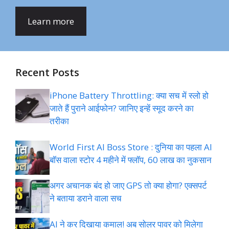
Learn more
Recent Posts
iPhone Battery Throttling: क्या सच में स्लो हो
जाते हैं पुराने आईफोन? जानिए इन्हें स्मूद करने का
तरीका
World First AI Boss Store : दुनिया का पहला AI
बॉस वाला स्टोर 4 महीने में फ्लॉप, 60 लाख का नुकसान
अगर अचानक बंद हो जाए GPS तो क्या होगा? एक्सपर्ट
ने बताया डराने वाला सच
AI ने कर दिखाया कमाल! अब सोलर पावर को मिलेगा