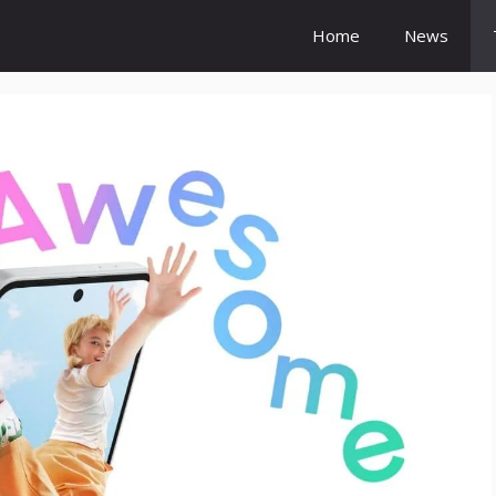
Home
News