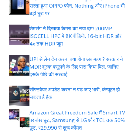
सस्ता हुआ OPPO फोन, Nothing और iPhone भी
बड़ी छूट पर
सैमसंग ने दिखाया कैमरा का नया दम! 200MP
ISOCELL HPC में 8K वीडियो, 16-bit HDR और
4x तक HDR जूम
UPI से लेन देन करना क्या होगा अब महंगा? सरकार ने
MDR शुल्क वसूलने के लिए पास किया बिल, जानिए
इसके पीछे की सच्चाई
सॉफ्टवेयर अपडेट करना न पड़ जाए भारी, कंप्यूटर हो
सकता है हैक
Amazon Great Freedom Sale में Smart TV
पर बंपर छूट, Samsung से LG और TCL तक 50%
छूट, ₹29,990 से शुरू कीमत