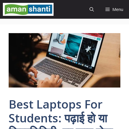
Skip
Menu
to
content
Best Laptops For
Students: पढ़ाई हो या