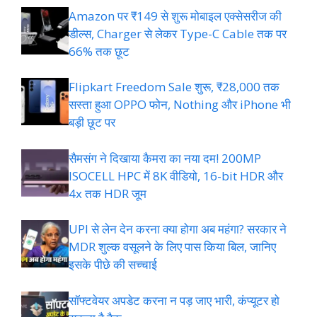
Amazon पर ₹149 से शुरू मोबाइल एक्सेसरीज की
डील्स, Charger से लेकर Type-C Cable तक पर
66% तक छूट
Flipkart Freedom Sale शुरू, ₹28,000 तक
सस्ता हुआ OPPO फोन, Nothing और iPhone भी
बड़ी छूट पर
सैमसंग ने दिखाया कैमरा का नया दम! 200MP
ISOCELL HPC में 8K वीडियो, 16-bit HDR और
4x तक HDR जूम
UPI से लेन देन करना क्या होगा अब महंगा? सरकार ने
MDR शुल्क वसूलने के लिए पास किया बिल, जानिए
इसके पीछे की सच्चाई
सॉफ्टवेयर अपडेट करना न पड़ जाए भारी, कंप्यूटर हो