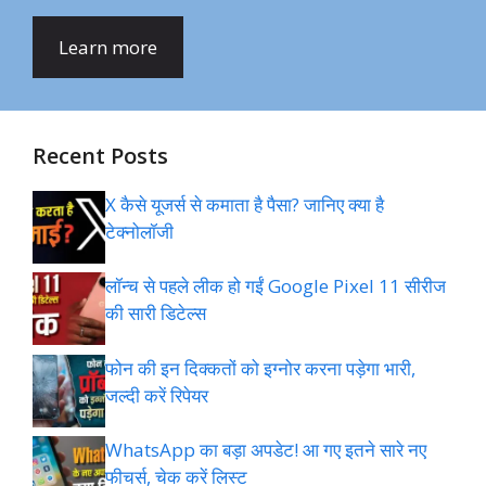
Learn more
Recent Posts
X कैसे यूजर्स से कमाता है पैसा? जानिए क्या है
टेक्नोलॉजी
लॉन्च से पहले लीक हो गईं Google Pixel 11 सीरीज
की सारी डिटेल्स
फोन की इन दिक्कतों को इग्नोर करना पड़ेगा भारी,
जल्दी करें रिपेयर
WhatsApp का बड़ा अपडेट! आ गए इतने सारे नए
फीचर्स, चेक करें लिस्ट