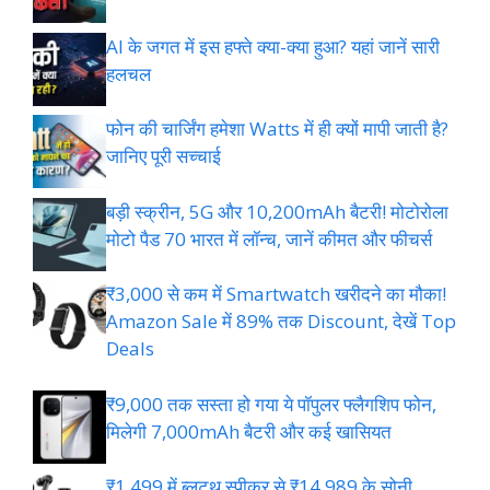
AI के जगत में इस हफ्ते क्या-क्या हुआ? यहां जानें सारी
हलचल
फोन की चार्जिंग हमेशा Watts में ही क्यों मापी जाती है?
जानिए पूरी सच्चाई
बड़ी स्क्रीन, 5G और 10,200mAh बैटरी! मोटोरोला
मोटो पैड 70 भारत में लॉन्च, जानें कीमत और फीचर्स
₹3,000 से कम में Smartwatch खरीदने का मौका!
Amazon Sale में 89% तक Discount, देखें Top
Deals
₹9,000 तक सस्ता हो गया ये पॉपुलर फ्लैगशिप फोन,
मिलेगी 7,000mAh बैटरी और कई खासियत
₹1,499 में ब्लूटूथ स्पीकर से ₹14,989 के सोनी