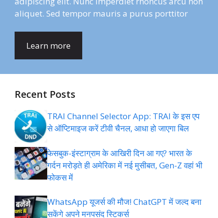
adipiscing elit. Nunc imperdiet rhoncus arcu non
aliquet. Sed tempor mauris a purus porttitor
Learn more
Recent Posts
TRAI Channel Selector App: TRAI के इस एप
से ऑप्टिमाइज करें टीवी चैनल, आधा हो जाएगा बिल
फेसबुक-इंस्‍टाग्राम के आख‍िरी द‍िन आ गए? भारत के
गर्दन मरोड़ते ही अमेर‍िका में नई मुसीबत, Gen-Z वहां भी
फोकस में
WhatsApp यूजर्स की मौज! ChatGPT में जल्द बना
सकेंगे अपने मनपसंद स्टिकर्स