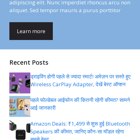
adipiscing elit. Nunc imperdiet rhoncus arcu non
aliquet. Sed tempor mauris a purus porttitor
Learn more
Recent Posts
ड्राइविंग होगी पहले से ज्यादा स्मार्ट! अमेज़न पर सस्ते हुए
Wireless CarPlay Adapter, देखें बेस्ट ऑप्शन
पहले फोल्डेबल आईफोन की कितनी रहेगी कीमत? सामने
आई जानकारी
Amazon Deals: ₹1,499 से शुरू हुई Bluetooth
Speakers की कीमत, जानिए कौन-सा मॉडल रहेगा
सबसे बेस्ट