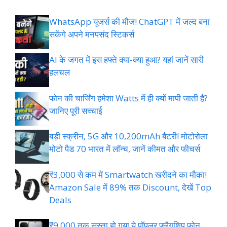
WhatsApp यूजर्स की मौज! ChatGPT में जल्द बना
सकेंगे अपने मनपसंद स्टिकर्स
AI के जगत में इस हफ्ते क्या-क्या हुआ? यहां जानें सारी
हलचल
फोन की चार्जिंग हमेशा Watts में ही क्यों मापी जाती है?
जानिए पूरी सच्चाई
बड़ी स्क्रीन, 5G और 10,200mAh बैटरी! मोटोरोला
मोटो पैड 70 भारत में लॉन्च, जानें कीमत और फीचर्स
₹3,000 से कम में Smartwatch खरीदने का मौका!
Amazon Sale में 89% तक Discount, देखें Top
Deals
₹9,000 तक सस्ता हो गया ये पॉपुलर फ्लैगशिप फोन,