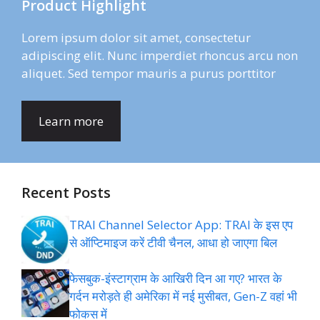
Product Highlight
Lorem ipsum dolor sit amet, consectetur
adipiscing elit. Nunc imperdiet rhoncus arcu non
aliquet. Sed tempor mauris a purus porttitor
Learn more
Recent Posts
TRAI Channel Selector App: TRAI के इस एप
से ऑप्टिमाइज करें टीवी चैनल, आधा हो जाएगा बिल
फेसबुक-इंस्‍टाग्राम के आख‍िरी द‍िन आ गए? भारत के
गर्दन मरोड़ते ही अमेर‍िका में नई मुसीबत, Gen-Z वहां भी
फोकस में