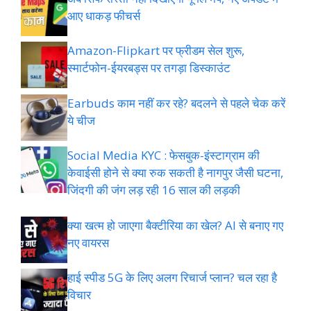
आए धाकड़ फीचर्स
Amazon-Flipkart पर फ्रीडम सेल शुरू,
स्मार्टफोन-ईयरबड्स पर तगड़ा डिस्काउंट
Earbuds काम नहीं कर रहे? बदलने से पहले चेक करें
ये चीज
Social Media KYC : फेसबुक-इंस्टाग्राम की
केवाईसी होने से क्या रुक सकती है नागपुर जैसी घटना,
जिंदगी की जंग लड़ रही 16 साल की लड़की
क्या खत्म हो जाएगा बैक्टीरिया का खेल? AI से बनाए गए
नए वायरस
हाई स्पीड 5G के लिए अलग रिचार्ज प्लान? चल रहा है
विचार