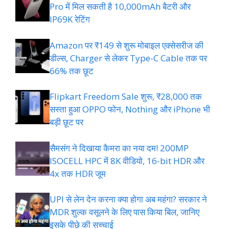
Pro में मिल सकती है 10,000mAh बैटरी और
IP69K रेटिंग
Amazon पर ₹149 से शुरू मोबाइल एक्सेसरीज की
डील्स, Charger से लेकर Type-C Cable तक पर
66% तक छूट
Flipkart Freedom Sale शुरू, ₹28,000 तक
सस्ता हुआ OPPO फोन, Nothing और iPhone भी
बड़ी छूट पर
सैमसंग ने दिखाया कैमरा का नया दम! 200MP
ISOCELL HPC में 8K वीडियो, 16-bit HDR और
4x तक HDR जूम
UPI से लेन देन करना क्या होगा अब महंगा? सरकार ने
MDR शुल्क वसूलने के लिए पास किया बिल, जानिए
इसके पीछे की सच्चाई