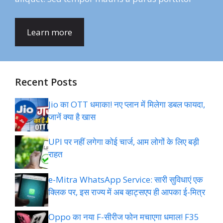
Learn more
Recent Posts
Jio का OTT धमाका! नए प्लान में मिलेगा डबल फायदा,
जानें क्या है खास
UPI पर नहीं लगेगा कोई चार्ज, आम लोगों के लिए बड़ी
राहत
e-Mitra WhatsApp Service: सारी सुविधाएं एक
क्लिक पर, इस राज्य में अब व्हाट्सएप ही आपका ई-मित्र
Oppo का नया F-सीरीज फोन मचाएगा धमाल! F35