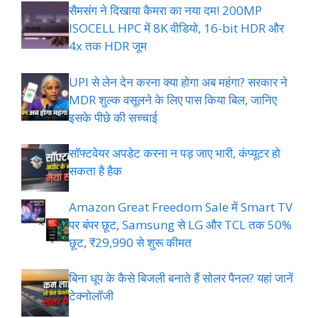
सैमसंग ने दिखाया कैमरा का नया दम! 200MP
ISOCELL HPC में 8K वीडियो, 16-bit HDR और
4x तक HDR जूम
UPI से लेन देन करना क्या होगा अब महंगा? सरकार ने
MDR शुल्क वसूलने के लिए पास किया बिल, जानिए
इसके पीछे की सच्चाई
सॉफ्टवेयर अपडेट करना न पड़ जाए भारी, कंप्यूटर हो
सकता है हैक
Amazon Great Freedom Sale में Smart TV
पर बंपर छूट, Samsung से LG और TCL तक 50%
छूट, ₹29,990 से शुरू कीमत
बिना धूप के कैसे बिजली बनाते हैं सोलर पैनल? यहां जानें
टेक्नोलॉजी