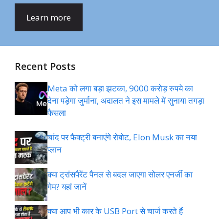
Learn more
Recent Posts
Meta को लगा बड़ा झटका, 9000 करोड़ रुपये का
देना पड़ेगा जुर्माना, अदालत ने इस मामले में सुनाया तगड़ा
फैसला
चांद पर फैक्ट्री बनाएंगे रोबोट, Elon Musk का नया
प्लान
क्या ट्रांसपैरेंट पैनल से बदल जाएगा सोलर एनर्जी का
गेम? यहां जानें
क्या आप भी कार के USB Port से चार्ज करते हैं