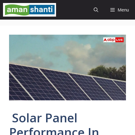
Skip
Menu
to
content
Solar Panel
Performance In