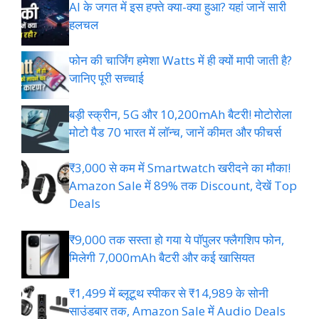
AI के जगत में इस हफ्ते क्या-क्या हुआ? यहां जानें सारी
हलचल
फोन की चार्जिंग हमेशा Watts में ही क्यों मापी जाती है?
जानिए पूरी सच्चाई
बड़ी स्क्रीन, 5G और 10,200mAh बैटरी! मोटोरोला
मोटो पैड 70 भारत में लॉन्च, जानें कीमत और फीचर्स
₹3,000 से कम में Smartwatch खरीदने का मौका!
Amazon Sale में 89% तक Discount, देखें Top
Deals
₹9,000 तक सस्ता हो गया ये पॉपुलर फ्लैगशिप फोन,
मिलेगी 7,000mAh बैटरी और कई खासियत
₹1,499 में ब्लूटूथ स्पीकर से ₹14,989 के सोनी
साउंडबार तक, Amazon Sale में Audio Deals