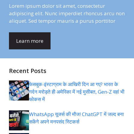
Lorem ipsum dolor sit amet, consectetur
adipiscing elit. Nunc imperdiet rhoncus arcu non
aliquet. Sed tempor mauris a purus porttitor
Learn more
Recent Posts
फेसबुक-इंस्‍टाग्राम के आख‍िरी द‍िन आ गए? भारत के
गर्दन मरोड़ते ही अमेर‍िका में नई मुसीबत, Gen-Z वहां भी
फोकस में
WhatsApp यूजर्स की मौज! ChatGPT में जल्द बना
सकेंगे अपने मनपसंद स्टिकर्स