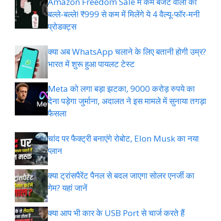
Amazon Freedom Sale में कम बजट वालों की
बल्ले-बल्ले! ₹999 से कम में मिलेंगे ये 4 वैल्यू-फॉर-मनी
प्रोडक्ट्स
क्या अब WhatsApp चलाने के लिए बतानी होगी उम्र?
भारत में शुरू हुआ पायलट टेस्ट
Meta को लगा बड़ा झटका, 9000 करोड़ रुपये का
देना पड़ेगा जुर्माना, अदालत ने इस मामले में सुनाया तगड़ा
फैसला
चांद पर फैक्ट्री बनाएंगे रोबोट, Elon Musk का नया
प्लान
क्या ट्रांसपैरेंट पैनल से बदल जाएगा सोलर एनर्जी का
गेम? यहां जानें
क्या आप भी कार के USB Port से चार्ज करते हैं