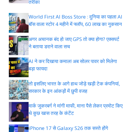
तरीका
World First AI Boss Store : दुनिया का पहला AI
बॉस वाला स्टोर 4 महीने में फ्लॉप, 60 लाख का नुकसान
अगर अचानक बंद हो जाए GPS तो क्या होगा? एक्सपर्ट
ने बताया डराने वाला सच
AI ने कर दिखाया कमाल! अब सोलर पावर को मिलेगा
बड़ा फायदा
तो इसलिए भारत के आगे हाथ जोड़े खड़ी टेक कंपनियां,
सरकार के इन आंकड़ों में छुपी वजह
मार्क जुकरबर्ग ने मांगी माफी, माना पैसे लेकर प्रमोट क‍िए
थे कुछ खास तरह के कंटेंट
iPhone 17 से Galaxy S26 तक सस्ते होंगे