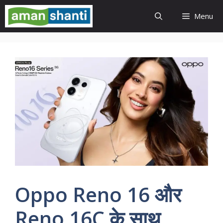
Skip
Menu
to
content
Oppo Reno 16 और
Reno 16C के साथ