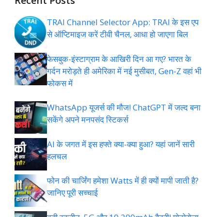
Recent Posts
TRAI Channel Selector App: TRAI के इस एप
से ऑप्टिमाइज करें टीवी चैनल, आधा हो जाएगा बिल
फेसबुक-इंस्‍टाग्राम के आख‍िरी द‍िन आ गए? भारत के
गर्दन मरोड़ते ही अमेर‍िका में नई मुसीबत, Gen-Z वहां भी
फोकस में
WhatsApp यूजर्स की मौज! ChatGPT में जल्द बना
सकेंगे अपने मनपसंद स्टिकर्स
AI के जगत में इस हफ्ते क्या-क्या हुआ? यहां जानें सारी
हलचल
फोन की चार्जिंग हमेशा Watts में ही क्यों मापी जाती है?
जानिए पूरी सच्चाई