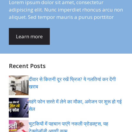
Lorem ipsum dolor sit amet, consectetur
adipiscing elit. Nunc imperdiet rhoncus arcu non
aliquet. Sed tempor mauris a purus porttitor
Learn more
Recent Posts
दीवार से कितनी दूर रखें फ्रिज? ये गलतियां कर देंगी
खराब
महंगे फोन सस्ते में लेने का मौका, अमेजन पर शुरू हो गई
सेल
चुटकियों में पहचान पाएंगे नकली प्रोडक्ट्स, यह
टेक्नोलॉजी आएगी काम