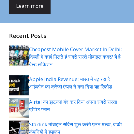
Learn more
Recent Posts
Cheapest Mobile Cover Market In Delhi:
दिल्ली में कहां मिलते हैं सबसे सस्ते मोबाइल कवर? ये है
बेस्ट लोकेशन
Apple India Revenue: भारत में बढ़ रहा है
आईफोन का क्रेज! ऐप्पल ने बना दिया यह रिकॉर्ड
Airtel का झटका! बंद कर दिया अपना सबसे सस्ता
प्रीपेड प्लान
Starlink मोबाइल सर्विस शुरू करेंगे एलन मस्क, बाकी
कंपनियों में हड़कंप