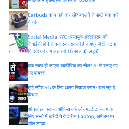
स्मार्टफोन-ईयरबड्स पर तगड़ा डिस्काउंट
Earbuds काम नहीं कर रहे? बदलने से पहले चेक करें
ये चीज
Social Media KYC : फेसबुक-इंस्टाग्राम की
केवाईसी होने से क्या रुक सकती है नागपुर जैसी घटना,
जिंदगी की जंग लड़ रही 16 साल की लड़की
क्या खत्म हो जाएगा बैक्टीरिया का खेल? AI से बनाए गए
नए वायरस
हाई स्पीड 5G के लिए अलग रिचार्ज प्लान? चल रहा है
विचार
ऑनलाइन क्लास, ऑफिस वर्क और मल्टीटास्किंग के
लिए सस्ते में खरीदें ये बेहतरीन Laptop, अमेज़न पर
डील लाइव