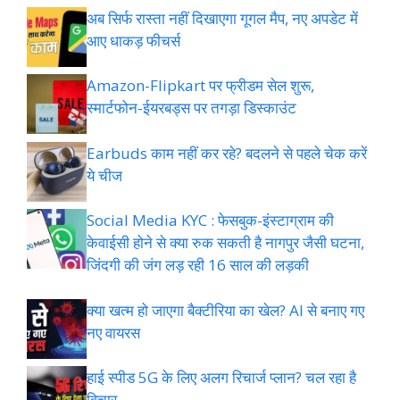
अब सिर्फ रास्ता नहीं दिखाएगा गूगल मैप, नए अपडेट में
आए धाकड़ फीचर्स
Amazon-Flipkart पर फ्रीडम सेल शुरू,
स्मार्टफोन-ईयरबड्स पर तगड़ा डिस्काउंट
Earbuds काम नहीं कर रहे? बदलने से पहले चेक करें
ये चीज
Social Media KYC : फेसबुक-इंस्टाग्राम की
केवाईसी होने से क्या रुक सकती है नागपुर जैसी घटना,
जिंदगी की जंग लड़ रही 16 साल की लड़की
क्या खत्म हो जाएगा बैक्टीरिया का खेल? AI से बनाए गए
नए वायरस
हाई स्पीड 5G के लिए अलग रिचार्ज प्लान? चल रहा है
विचार