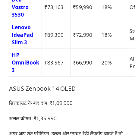
Vostro
₹73,163
₹59,990
18%
Of
3530
Lenovo
St
IdeaPad
₹89,390
₹72,990
18%
Mu
Slim 3
HP
AI
OmniBook
₹83,567
₹66,990
20%
Pr
3
ASUS Zenbook 14 OLED
डिस्काउंट के बाद दाम: ₹1,09,990
असल कीमत: ₹1,35,990
अगर आप एक प्रीमियम, हल्का और फ्यूचर-रेडी लैपटॉप चाहते हैं तो