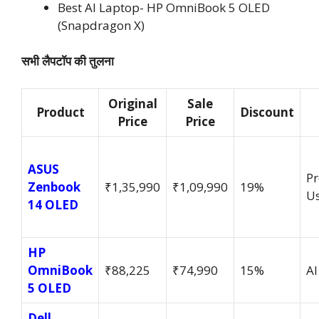
Best AI Laptop- HP OmniBook 5 OLED
(Snapdragon X)
सभी लैपटॉप की तुलना
Original
Sale
Product
Discount
Price
Price
ASUS
P
Zenbook
₹1,35,990
₹1,09,990
19%
Us
14 OLED
HP
OmniBook
₹88,225
₹74,990
15%
AI
5 OLED
Dell