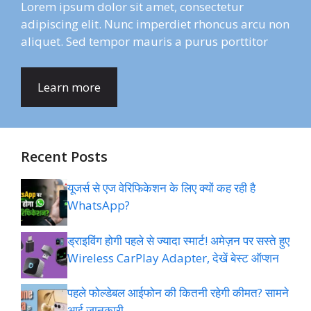
Lorem ipsum dolor sit amet, consectetur
adipiscing elit. Nunc imperdiet rhoncus arcu non
aliquet. Sed tempor mauris a purus porttitor
Learn more
Recent Posts
यूजर्स से एज वेरिफिकेशन के लिए क्यों कह रही है
WhatsApp?
ड्राइविंग होगी पहले से ज्यादा स्मार्ट! अमेज़न पर सस्ते हुए
Wireless CarPlay Adapter, देखें बेस्ट ऑप्शन
पहले फोल्डेबल आईफोन की कितनी रहेगी कीमत? सामने
आई जानकारी