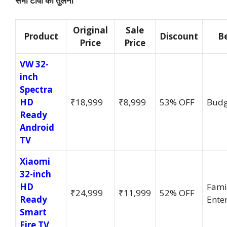
सभी टीवी की तुलना
Original
Sale
Product
Discount
Be
Price
Price
VW 32-
inch
Spectra
HD
₹18,999
₹8,999
53% OFF
Budg
Ready
Android
TV
Xiaomi
32-inch
HD
Fami
₹24,999
₹11,999
52% OFF
Ready
Ente
Smart
Fire TV