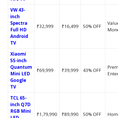
VW 43-
inch
Spectra
Value
₹32,999
₹16,499
50% OFF
Full HD
Mon
Android
TV
Xiaomi
55-inch
Quantum
Pre
₹69,999
₹39,999
43% OFF
Mini LED
Ente
Google
TV
TCL 65-
inch Q7D
RGB Mini
₹1,79,990
₹89,990
50% OFF
Home
LED