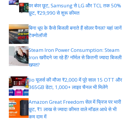
पर बंपर छूट, Samsung से LG और TCL तक 50%
छूट, ₹29,990 से शुरू कीमत
बिना धूप के कैसे बिजली बनाते हैं सोलर पैनल? यहां जानें
टेक्नोलॉजी
Steam Iron Power Consumption: Steam
Iron खरीदने जा रहे हैं? नॉर्मल से कितनी ज्यादा बिजली
खपत?
Jio यूजर्स की मौज! ₹2,000 में पूरे साल 15 OTT और
365GB डेटा, 1,000+ लाइव चैनल भी मिलेंगे
Amazon Great Freedom सेल में फ्रिज पर भारी
छूट, ₹1 लाख से ज्यादा कीमत वाले मॉडल आधे से भी
कम दाम में