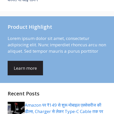
Product Highlight
Lorem ipsum dolor sit amet, consectetur
adipiscing elit. Nunc imperdiet rhoncus arcu non
aliquet. Sed tempor mauris a purus porttitor
Learn more
Recent Posts
Amazon पर ₹149 से शुरू मोबाइल एक्सेसरीज की
डील्स, Charger से लेकर Type-C Cable तक पर