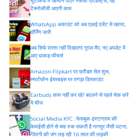
चुटकियों में पहचान पाएंगे नकली प्रोडक्ट्स, यह
टेक्नोलॉजी आएगी काम
WhatsApp अकाउंट को अब एआई एजेंट से खतरा,
वॉर्निंग जारी
अब सिर्फ रास्ता नहीं दिखाएगा गूगल मैप, नए अपडेट में
आए धाकड़ फीचर्स
Amazon-Flipkart पर फ्रीडम सेल शुरू,
स्मार्टफोन-ईयरबड्स पर तगड़ा डिस्काउंट
Earbuds काम नहीं कर रहे? बदलने से पहले चेक करें
ये चीज
Social Media KYC : फेसबुक-इंस्टाग्राम की
केवाईसी होने से क्या रुक सकती है नागपुर जैसी घटना,
जिंदगी की जंग लड़ रही 16 साल की लड़की