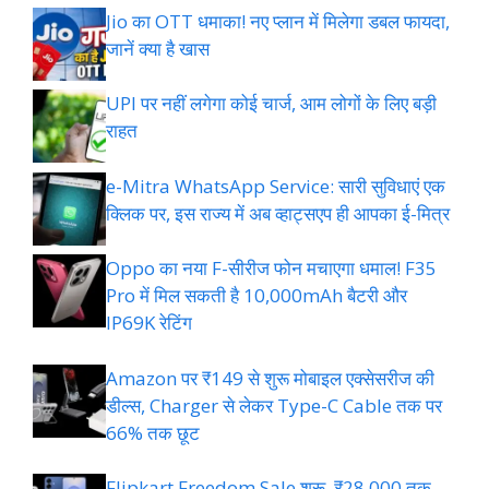
Jio का OTT धमाका! नए प्लान में मिलेगा डबल फायदा,
जानें क्या है खास
UPI पर नहीं लगेगा कोई चार्ज, आम लोगों के लिए बड़ी
राहत
e-Mitra WhatsApp Service: सारी सुविधाएं एक
क्लिक पर, इस राज्य में अब व्हाट्सएप ही आपका ई-मित्र
Oppo का नया F-सीरीज फोन मचाएगा धमाल! F35
Pro में मिल सकती है 10,000mAh बैटरी और
IP69K रेटिंग
Amazon पर ₹149 से शुरू मोबाइल एक्सेसरीज की
डील्स, Charger से लेकर Type-C Cable तक पर
66% तक छूट
Flipkart Freedom Sale शुरू, ₹28,000 तक