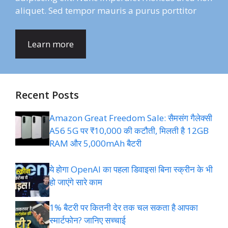
aliquet. Sed tempor mauris a purus porttitor
Learn more
Recent Posts
Amazon Great Freedom Sale: सैमसंग गैलेक्सी
A56 5G पर ₹10,000 की कटौती, मिलती है 12GB
RAM और 5,000mAh बैटरी
ये होगा OpenAI का पहला डिवाइस! बिना स्क्रीन के भी
हो जाएंगे सारे काम
1% बैटरी पर कितनी देर तक चल सकता है आपका
स्मार्टफोन? जानिए सच्चाई