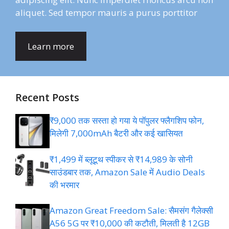
aliquet. Sed tempor mauris a purus porttitor
Learn more
Recent Posts
₹9,000 तक सस्ता हो गया ये पॉपुलर फ्लैगशिप फोन,
मिलेगी 7,000mAh बैटरी और कई खासियत
₹1,499 में ब्लूटूथ स्पीकर से ₹14,989 के सोनी
साउंडबार तक, Amazon Sale में Audio Deals
की भरमार
Amazon Great Freedom Sale: सैमसंग गैलेक्सी
A56 5G पर ₹10,000 की कटौती, मिलती है 12GB